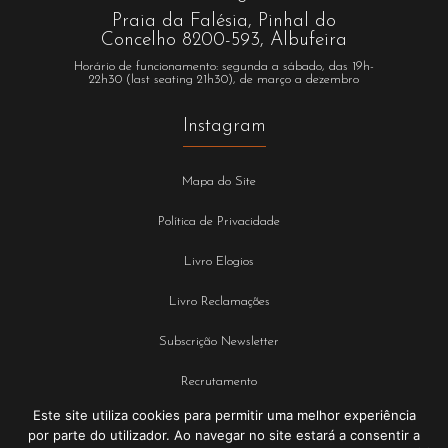
Praia da Falésia, Pinhal do
Concelho 8200-593, Albufeira
Horário de funcionamento: segunda a sábado, das 19h-
22h30 (last seating 21h30), de março a dezembro
Instagram
Mapa do Site
Política de Privacidade
Livro Elogios
Livro Reclamações
Subscrição Newsletter
Recrutamento
Este site utiliza cookies para permitir uma melhor experiência
Termos e Condições
por parte do utilizador. Ao navegar no site estará a consentir a