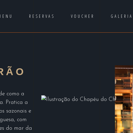
MENU
RESERVAS
VOUCHER
GALERI
RÃO
de como a
a. Pratica a
os sazonais e
uguesa, com
res do mar da