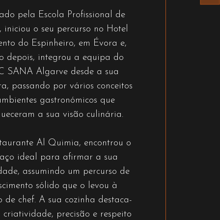
do pela Escola Profissional de
, iniciou o seu percurso no Hotel
nto do Espinheiro, em Évora e,
o depois, integrou a equipa do
C SANA Algarve desde a sua
ra, passando por vários conceitos
ambientes gastronómicos que
queceram a sua visão culinária.
taurante Al Quimia, encontrou o
aço ideal para afirmar a sua
idade, assumindo um percurso de
scimento sólido que o levou à
o de chef. A sua cozinha destaca-
 criatividade, precisão e respeito