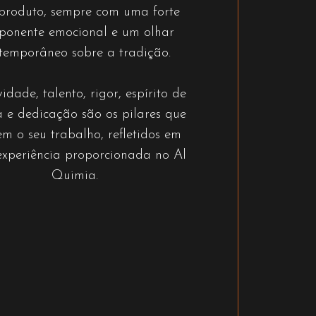
 produto, sempre com uma forte
ponente emocional e um olhar
temporâneo sobre a tradição.
vidade, talento, rigor, espírito de
 e dedicação são os pilares que
em o seu trabalho, refletidos em
experiência proporcionada no Al
Quimia.