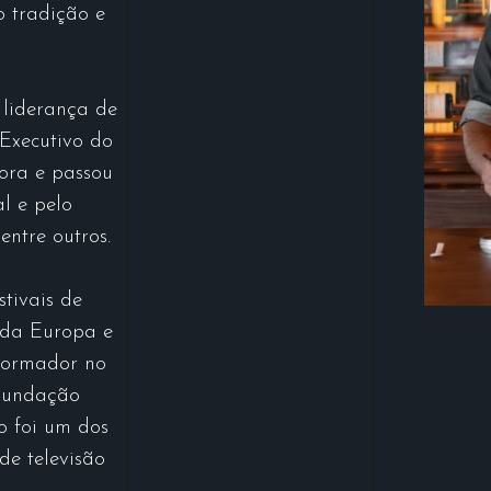
o tradição e
liderança de
 Executivo do
ora e passou
l e pelo
entre outros.
tivais de
 da Europa e
formador no
 Fundação
o foi um dos
de televisão