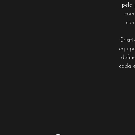
pelo
com
con
Criati
equipa
defin
cada 