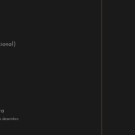
ional)
ra
 a dezembro