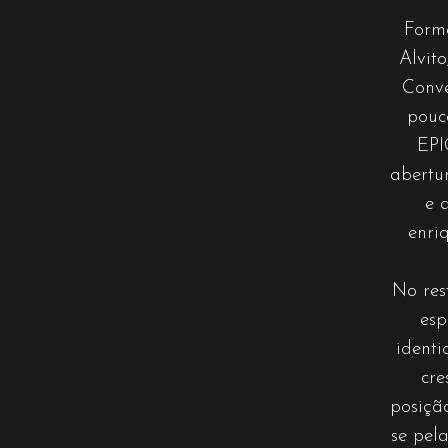
Forma
Alvito
Conve
pouc
EPI
abertu
e 
enri
No res
esp
ident
cre
posiçã
se pela