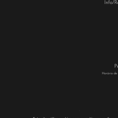
Info/R
P
Horário de
Mapa do Site
Política de Privaci