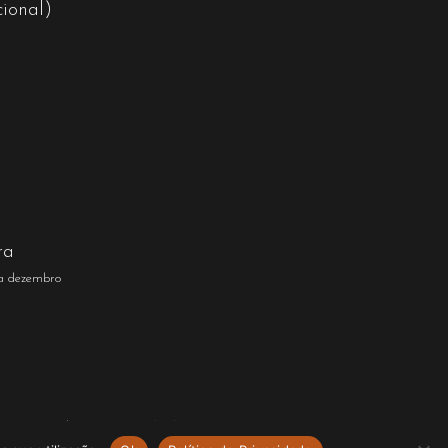
ional)
ra
 a dezembro
rmos e Condições
Grupo SANA