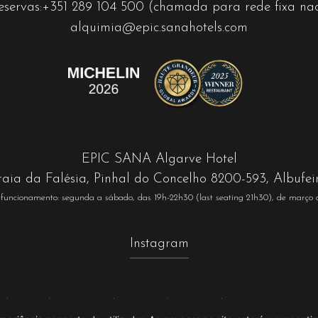
eservas:
+351 289 104 500
(chamada para rede fixa nac
alquimia@epic.sanahotels.com
EPIC SANA Algarve Hotel
raia da Falésia, Pinhal do Concelho 8200-593, Albufei
 funcionamento: segunda a sábado, das 19h-22h30 (last seating 21h30), de março
Instagram
dade
Livro Elogios
Livro Reclamações
Subscrição Newsletter
Recrutamento
Te