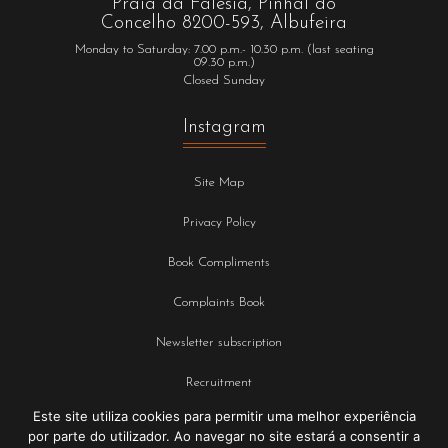
Praia da Falésia, Pinhal do
Concelho 8200-593, Albufeira
Monday to Saturday: 7.00 p.m.- 10.30 p.m. (last seating
09.30 p.m.)
Closed Sunday
Instagram
Site Map
Privacy Policy
Book Compliments
Complaints Book
Newsletter subscription
Recruitment
Este site utiliza cookies para permitir uma melhor experiência
Terms and Conditions
por parte do utilizador. Ao navegar no site estará a consentir a